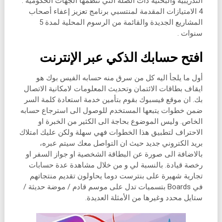
التدريبية والبحثية ذات الصلة التي تنظمها الجهات الحكومية .
4 الامتيازات المقدمة لمنتسبي برنامج تعزيز إعفاء أصحاب
المشاريع الجديدة والقائمة من الرسوم المحلية لمدة 5
سنوات .
افتح حسابك الذكي عبر الإنترنت
أول ما يلجأ اليه كل من سرق منه حسابه الفيس بوك هو
ايقاف بطاقات الائتمان وتحديث المعلومات لامكانية الاتصال
بك. ان موقع فيسبوك بقوم بتأمين خدمة استعادة كلمة السر
ضمن خطوات يتبعها المستخدم للوصول الى استرجاع حسابه
الخاص. وليس الموضوع بحاجة الى الكثير من الخبرة او
الاحتراف لتطبيق هذا الخطوات فهي سهلة ولكن عليك امتلاك
بريد الكتروني جديد حيث ان التواصل معك سيتم عبره،
بالاضافة الى صورة عن البطاقة الشخصية او جواز السفر او
رخصة قيادة. بالنسبة لي و من خلال مشاهدة عدة حسابات
تجارية شهيرة على بنترست دوما يحاولون تقديم منتجاتهم
في Boards بتسميات تدل على موسم قادم / موضة حديثة /
ستايل محدد وغيرها من الأمثلة العديدة.