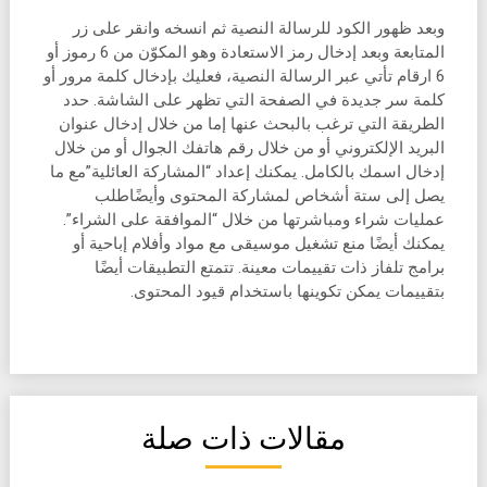
وبعد ظهور الكود للرسالة النصية ثم انسخه وانقر على زر
المتابعة وبعد إدخال رمز الاستعادة وهو المكوّن من 6 رموز أو
6 ارقام تأتي عبر الرسالة النصية، فعليك بإدخال كلمة مرور أو
كلمة سر جديدة في الصفحة التي تظهر على الشاشة. حدد
الطريقة التي ترغب بالبحث عنها إما من خلال إدخال عنوان
البريد الإلكتروني أو من خلال رقم هاتفك الجوال أو من خلال
إدخال اسمك بالكامل. يمكنك إعداد “المشاركة العائلية”مع ما
يصل إلى ستة أشخاص لمشاركة المحتوى وأيضًاطلب
عمليات شراء ومباشرتها من خلال “الموافقة على الشراء”.
يمكنك أيضًا منع تشغيل موسيقى مع مواد وأفلام إباحية أو
برامج تلفاز ذات تقييمات معينة. تتمتع التطبيقات أيضًا
بتقييمات يمكن تكوينها باستخدام قيود المحتوى.
مقالات ذات صلة