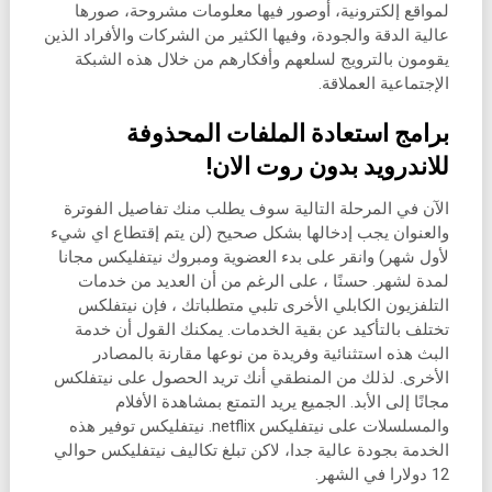
لمواقع إلكترونية، أوصور فيها معلومات مشروحة، صورها
عالية الدقة والجودة، وفيها الكثير من الشركات والأفراد الذين
يقومون بالترويج لسلعهم وأفكارهم من خلال هذه الشبكة
الإجتماعية العملاقة.
برامج استعادة الملفات المحذوفة
للاندرويد بدون روت الان!
الآن في المرحلة التالية سوف يطلب منك تفاصيل الفوترة
والعنوان يجب إدخالها بشكل صحيح (لن يتم إقتطاع اي شيء
لأول شهر) وانقر على بدء العضوية ومبروك نيتفليكس مجانا
لمدة لشهر. حسنًا ، على الرغم من أن العديد من خدمات
التلفزيون الكابلي الأخرى تلبي متطلباتك ، فإن نيتفلكس
تختلف بالتأكيد عن بقية الخدمات. يمكنك القول أن خدمة
البث هذه استثنائية وفريدة من نوعها مقارنة بالمصادر
الأخرى. لذلك من المنطقي أنك تريد الحصول على نيتفلكس
مجانًا إلى الأبد. الجميع يريد التمتع بمشاهدة الأفلام
والمسلسلات على نيتفليكس netflix. نيتفليكس توفير هذه
الخدمة بجودة عالية جدا، لاكن تبلغ تكاليف نيتفليكس حوالي
12 دولارا في الشهر.