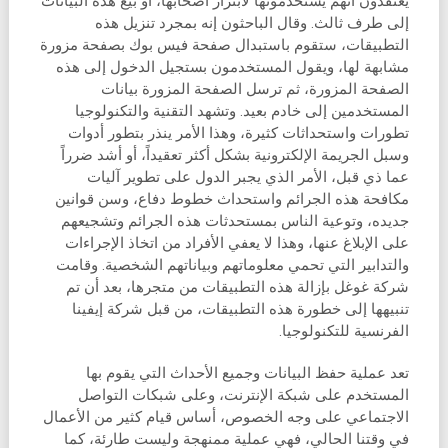
يعتقدون أنهم يستخدمونها لابتزاز أصحابها، أو بيع هذه البيانات
إلى طرف ثالث. وقال الباحثون إنه بمجرد تنزيل هذه
التطبيقات، ستقوم باستبدال صفحة فيس بوك بصفحة مزورة
مشابهة لها، ويقول المستخدمون بستجيل الدخول إلى هذه
الصفحة المزورة، ثم ترسل الصفحة المزورة بيانات
المستخدمين إلى خادم بعيد. وتشهد التقنية والتكنولوجيا
تطورات واستحداثات كثيرة، وهذا الأمر ينذر بتطور أدوات
وسبل الجريمة الإلكترونية بشكل أكثر تعقيداً، أو أشد ضرراً
عما ذي قبل، الأمر الذي يجبر الدول على تطوير آليات
مكافحة هذه الجرائم واستحداث خطوط دفاع، وسن قوانين
جديده، وتوعية الناس بمستحدثات هذه الجرائم وتشجيعهم
على الإبلاغ عنها، وهذا لا يعفي الأفراد من اتخاذ الإجراءات
والتدابير التي تحمي معلوماتهم وبياناتهم الشخصية. وقامت
شركة غوغل بإزالة هذه التطبيقات من متجرها، بعد أن تم
تنبيهها إلى خطورة هذه التطبيقات، من قبل شركة إيفينا
الفرنسية للتكنولوجيا.
تعد عملية حفظ البيانات وجميع الأحداث التي يقوم بها
المستخدم على شبكة الإنترنت، وعلى شبكات التواصل
الاجتماعي على وجه الخصوص، أساس قيام كثير من الأعمال
في وقتنا الحالي، فهي عملية ممنهجة وليست طارئة، كما