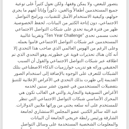
يتصور للبعض، ولا يمكن وقفها، ولكن نعول كثيراً على توعية
جميع المستخدمين أطفالاً وبالغين، ذكوراً وإناثاً لفهم ما يجري
حولهم، وكيفية الاستخدام الأمثل للتقنيات، وبرامج التواصل
الاجتماعي، دون إتاحة الكثير من البيانات، لحفظ الخصوصية.
ظهر من فترة قريبة تحدي على شبكات التواصل الاجتماعي
تحت مسمى تحدى “Ten Year Challenge” وتقريبا غالبية
المستخدمين عبر شبكات التواصل الاجتماعي قاموا بعمله..
وعلى الرغم من الهوس العالمي الذي صاحب هذا التحدي إلا
أنه كان هناك تحذيرات قوية عن خطورته, وهو التحدي الذي تم
اطلاقه عبر شبكات التواصل الاجتماعي والقول أن السبب
الحقيقي ورائه هو تدريب خوارزميات الذكاء الاصطناعي بتلك
الشبكات للتعرف على الوجوه بالإضافة إلى استخدام الصور
القديمة إلي ظهرت بذلك التحدي في الأغراض الإعلانية للتنبؤ
بتفضيلات المستخدمين في غضون عشر سنين لخدمه
الأغراض التسويقية والتجارية, والتي في الغالب تكون هي
المحرك الأساسي شبكات التواصل الاجتماعي التي تنظر
للمستخدم على أنه سلعه يجني من ورائها ملايين الدولارات.
عبد الله سالم الكتبي عضو المجلس الاستشاري لجامعة
الشارقة ورئيس رابطة خريجي الجامعة أن البيانات
والمعلومات الشخصية المستخدمة على وسائل التواصل