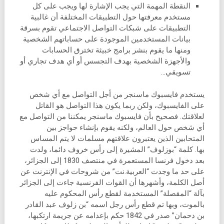
النقطة المهمة التي يجب الإشارة لها ويجب على كل
مستخدم معرفتها حول التطبيقات المختلفة أن غالبية
التطبيقات على شبكات التواصل الاجتماعي تقوم بسرقة
بيانات المستخدمين الموجودة على حساباتهم الشخصية
ومنها ما يقوم بنشر برامج خبيثة تخترق الحسابات
والأجهزة الشخصية بهدف التجسس أو أي هدف تجاري أو
تسويقي…
يستخدم فايسبوك ماسنجر من أجل التواصل مع أي شخص
على الفايسبوك، ولكن ربما يكون هذا التواصل هو القاتل
لعلاقتك. فصحيح بأن فايسبوك ماسنجر يمكننا من التواصل مع
أي شخص حول العالم، ولكنه يقوم بإنشاء حواجز بين
المتحابين الذين يعتبرون علاقتهم مسلمات لا يتم المساس
بها. كلمة “بوزلوف” المشيرة إلى رأس خروف دائما، ولدت
بعد دخول فرنسا المستعمرة في منتصف 1830 إلى الجزائر،
على حد ما وجدت “العربية.نت” من شروحات في الإنترنت عن
أصل الكلمة، وأشهرها أن القوات الفرنسية جاءت إلى الجزائر
بآلة “المقصلة” المستخدمة لقطع رأس المحكوم عليه
بالموت، وبها تم قطع رأس رجل اسمه “بن زلوف عبد القادر
بن دحمان” صدر في 1842 حكم بإعدامه عن جريمة ارتكبها،