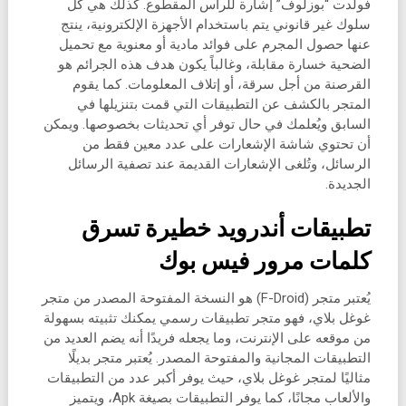
فولدت “بوزلوف” إشارة للرأس المقطوع. كذلك هي كل
سلوك غير قانوني يتم باستخدام الأجهزة الإلكترونية، ينتج
عنها حصول المجرم على فوائد مادية أو معنوية مع تحميل
الضحية خسارة مقابلة، وغالباً يكون هدف هذه الجرائم هو
القرصنة من أجل سرقة، أو إتلاف المعلومات. كما يقوم
المتجر بالكشف عن التطبيقات التي قمت بتنزيلها في
السابق ويُعلمك في حال توفر أي تحديثات بخصوصها. ويمكن
أن تحتوي شاشة الإشعارات على عدد معين فقط من
الرسائل، وتُلغى الإشعارات القديمة عند تصفية الرسائل
الجديدة.
تطبيقات أندرويد خطيرة تسرق
كلمات مرور فيس بوك
يُعتبر متجر (F-Droid) هو النسخة المفتوحة المصدر من متجر
غوغل بلاي، فهو متجر تطبيقات رسمي يمكنك تثبيته بسهولة
من موقعه على الإنترنت، وما يجعله فريدًا أنه يضم العديد من
التطبيقات المجانية والمفتوحة المصدر. يُعتبر متجر بديلًا
مثاليًا لمتجر غوغل بلاي، حيث يوفر أكبر عدد من التطبيقات
والألعاب مجانًا، كما يوفر التطبيقات بصيغة Apk، ويتميز