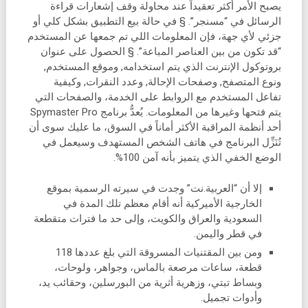
يصبح الأمر أكثر تعقيداً عند محاولة وقف إشعارات قراءة
الرسائل في “مسنجر”. § في حالة بيع التطبيق بشكل كلي أو
جزئي لأي جهة، فإن المعلومات اللي تم جمعها عن المستخدم
“قد تكون من بين العناصر المباعة”. § الحصول على عنوان
بروتوكول الإنترنت الذي يتم استخدامه, وموقع المستخدم,
ونوع المتصفح, وصفحات الإحالة, وعدد النقرات, وكيفية
تفاعل المستخدم مع الروابط على الخدمة، والصفحات التي
يتم فتحها وغيرها من المعلومات. يُعدُّ برنامج Spymaster Pro
أحد أنظمة المراقبة الأكثر أماناً في السوق، ما عليك سوى أن
تُنَزِّل البرنامج في هاتف الشخص المستهدف وسيعمل في
الوضع الخفي الذي يتميز بأنه آمن 100%.
إلا أن “العربية.نت” وجدت في سيرته الرسمية بموقع
الخارجية الأميركية أنه أقام معظم تلك المدة في
السعودية والعراق والكويت، وإلى حد ما فترات متقطعة
في قطر واليمن.
ومن بين المقتنيات المسروقة التي بلغ عددها 118
قطعة، ساعات مرصعة بالماس، وجواهر، ولوحات،
وبساط تبتي، وزهرية أثرية من البورسلين، وحقائب يد،
وأدوات تجميل.