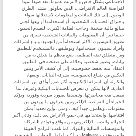
الاجتماعي بشكل خاص والإنترنت عموماً، تعد صيداً ثميناً
لقراصنة العالم الافتراضي، الذين يحاولون بشتى الطرق
الوصول إلى تلك البيانات والمعلومات لاستغلالها سواء
باختراق الحسابات الشخصية، أو استخدامها أو بيعها لجني
مبالغ مالية ضخمة. وجاءت الطامة الكبرى، لتصدم الجميع،
حينما تبين أن المعلومات والبيانات الشخصية تسرق من
تطبيق الفيسبوك الأكثر استخداماً من الجميع، وتباع لشركات
وأفراد يسيئون استخدامها، وتوظيفها، فالمستخدم للتطبيق
ومن منطلق ثقته المطلقة، يضع معظم ما يتعلق به من
بيانات، وصور شخصية وخلافه على صفحته في التطبيق،
اعتقاداً منه بحفظ خصوصيته، إلى أن كشف الأمر وتبين
العكس من ضياع الخصوصية، بسرقة البيانات، وبيعها،
والكارثة أن السرقة الإلكترونية أكثر ضرراً وأذى من السرقات
العادية، لأنها يمكن أن تتعرض للحسابات البنكية وغيرها، بما
يصعب معه محاصرتها، وتصيدها بصورة سريعة وفورية. ويؤكد
الخبراء أن القراصنة الإلكترونيين يعرفون ما يريدون من
معلومات، ويعلمون جيداً كيف، ومتى، وأين تحديداً يمكن
اقتناصها، واستخدامها في جميع الأغراض بعد ذلك، وتأتي أكبر
الجرائم والنصب الإلكتروني من مواقع وخوادم الشركات
والمؤسسات المالية والبنوك، كما تلعب البرامج الخبيثة
والمعروفة ب Malware دوراً كبيراً داخل الحواسب الشخصية