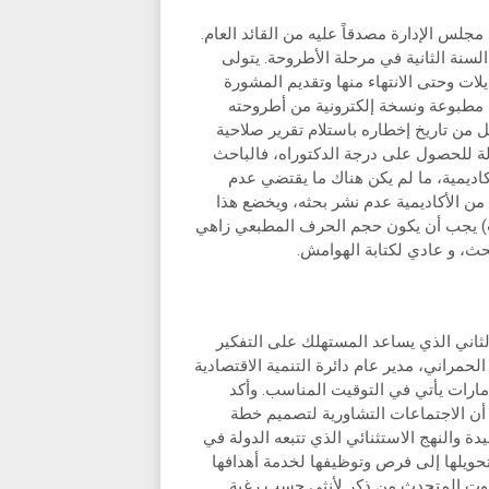
 مجلس الإدارة مصدقاً عليه من القائد العام.
لسنة الثانية في مرحلة الأطروحة. يتولى
ات وحتى الانتهاء منها وتقديم المشورة
خ مطبوعة ونسخة إلكترونية من أطروحته
من تاريخ إخطاره باستلام تقرير صلاحية
بولة للحصول على درجة الدكتوراه، فالباحث
كاديمية، ما لم يكن هناك ما يقتضي عدم
من الأكاديمية عدم نشر بحثه، ويخضع هذا
. ب) يجب أن يكون حجم الحرف المطبعي زاهي
بحث، و عادي لكتابة الهوامش.
ثاني الذي يساعد المستهلك على التفكير
مراني، مدير عام دائرة التنمية الاقتصادية
ارات يأتي في التوقيت المناسب. وأكد
ة أن الاجتماعات التشاورية لتصميم خطة
دة والنهج الاستثنائي الذي تتبعه الدولة في
حويلها إلى فرص وتوظيفها لخدمة أهدافها
صوت المتحدث من ذكر لأنثى حسب رغبة