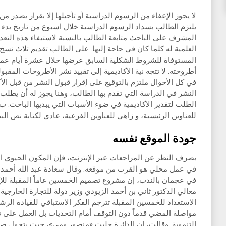
لا يجوز الإعفاء من الرسوم الدراسية أو تأجيلها إلا بقرار يصدر من
يلتزم الطالب بسداد الرسوم الدراسية خلال اسبوع من تاريخ بدء ا
المشرف على الباحث متابعة الطالب بالنسبة لاستيفاء هذه التعديل
العلمية له كلما كان في حاجة إليها. على الطالب تقديم ثلاث نس
المستوفاة للشروط الشكلية السابق عرضها خلال عشرة أيام عمل 
أطروحته. لا تتجه نية الأكاديمية إلى تقييد نشر الأطروحات المق
في كل الأحوال ملتزم بالتوقيع على إقرار قبول النشر من قبل الأ
النشر في الدراسة التي تقدم بها الطالب، وهنا يجوز له أن يطلب 
الطلب لتقدير الأكاديمية في ضوء الأسباب التي يبديها الباحث
للعناوين الرئيسية، و زاهي للعناوين الفرعية، عادي لكتابة نص ال
جودة الموقع نفسه
بصرف النظر عن المراجعات عبر الإنترنت، فإن المكون الحيوي ال
في عمل محلي هو القرب من موقعه. وقال سعادة عبد الله أحمد الح
في عجمان بالندب، إن مشروع تصميم الخمسين عاماً المقبلة للإم
معالي الدكتور ثاني بن أحمد الزيودي وزير دولة للتجارة الخارجي
الاستعداد للخمسين المقبلة تترجم الفكر الاستباقي للقيادة الرشي
مواصلة المضي قدماً دون التوقف أمام التحديات بل العمل على ت
التنموية. وقالت، إن الدائرة جلبت «منصور ومي»، حيث يتحول 