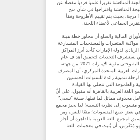
دم كل عضو من أعضاء لجنة المناقشة تقريرا علميا فردياً مفصلا عن
نتيجة المناقشة واقتراحها في شأن منح
الدرجة العلمية للطالب وتكون الدرجة الإجمالية للأطروحة من 100 درجة، بحيث يتم تقييم الأطروحة وفقاً
تقرير الجماعي لأعضاء اللجنة.
أوراق المالية والسلع أن محاور خطة هيئة
لى مواكبة المتغيرات والمستجدات المتسارعة
الريادي لدولة الإمارات كأحد أبرز المراكز
باقي يستشرف التحديات لتحقيق أهداف عام
الخمسين، بما يضمن تحقيق الريادة والازدهار لقطاع الأسواق المالية وحتى مئوية الإمارات 2071. من جهته،
ات العربية المتحدة المركزي، أن المصرف
رحلة تنموية رائدة للسنوات الخمسين
ية والطموحة التي تتحلى بها القيادة
اللغة العربية بالقاهرة أنه مقبول، على أنَّ
امل محذوف مماثل لما قبلها. صيغة “نسبي”
و منسوب إلى نظرية النسبية؛ لذا يجيز مجمع
زاد في بعض صيغ المنسوبات؛ منعًا للبس، ومن
بق لمجمع اللغة العربية بالقاهرة أن أجاز
هو مُنَقْرَس، أن يُثبت في معجمات اللغة