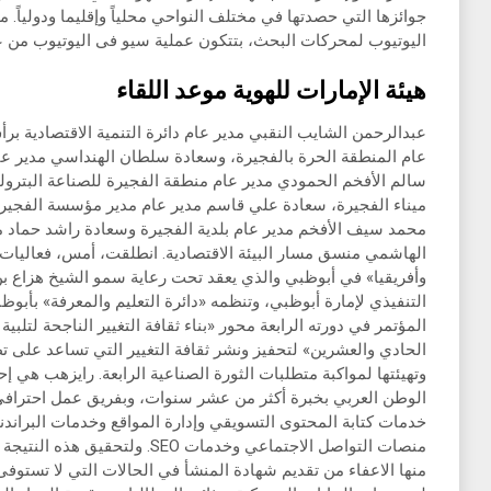
جوائزها التي حصدتها في مختلف النواحي محلياً وإقليما ودولياً
اليوتيوب لمحركات البحث، بتتكون عملية سيو فى اليوتيوب من عا
هيئة الإمارات للهوية موعد اللقاء
عبدالرحمن الشايب النقبي مدير عام دائرة التنمية الاقتصادية 
عام المنطقة الحرة بالفجيرة، وسعادة سلطان الهنداسي مدير عا
سالم الأفخم الحمودي مدير عام منطقة الفجيرة للصناعة البترول
ميناء الفجيرة، سعادة علي قاسم مدير عام مدير مؤسسة الفجيرة
محمد سيف الأفخم مدير عام بلدية الفجيرة وسعادة راشد حماد م
الهاشمي منسق مسار البيئة الاقتصادية. انطلقت، أمس، فعاليا
وأفريقيا» في أبوظبي والذي يعقد تحت رعاية سمو الشيخ هزاع بن
التنفيذي لإمارة أبوظبي، وتنظمه «دائرة التعليم والمعرفة» بأبو
المؤتمر في دورته الرابعة محور «بناء ثقافة التغيير الناجحة لتلب
الحادي والعشرين» لتحفيز ونشر ثقافة التغيير التي تساعد على تطوي
وتهيئتها لمواكبة متطلبات الثورة الصناعية الرابعة. رايزهب ه
الوطن العربي بخبرة أكثر من عشر سنوات، وبفريق عمل احترافي 
خدمات كتابة المحتوى التسويقي وإدارة المواقع وخدمات البراندنج
منصات التواصل الاجتماعي وخدمات SEO
منها الاعفاء من تقديم شهادة المنشأ في الحالات التي لا تستوفى 