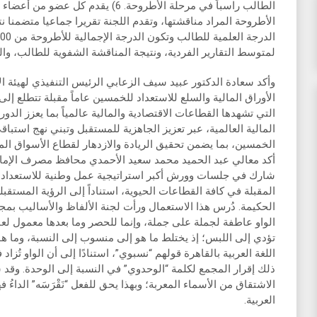
الطالب راسباً في مرحلة الأطروحة. 6) يق
الأطروحة المراد مناقشتها، وتقدم اللجنة تقريرا جماعيا متضمنا 
لمتوسط التقارير الفردية، ونتيجة المناقشة الشفوية للطالب، وال
وأكد سعادة الدكتور عبيد سيف الزعابي الرئيس التنفيذي لهيئة ال
الأوراق المالية والسلع للاستعداد للخمسين عاماً مقبلة تتطلع إ
التي تشهدها القطاعات الاقتصادية والمالية عالمياً بما يعزز الدور 
المالية العالمية، عبر تعزيز الجاهزية للمستقبل وتبني نهج است
أكد معالي عبد الحميد محمد سعيد الأحمدي محافظ مصرف الإمار
شارك في جلسات وورش أكبر استراتيجية عمل وطنية للاستعداد ل
المقبلة في كافة القطاعات الحيوية، استناداً إلى الرؤية المستقبل
الحكيمة. دُرس هذا الاستعمال ورأت لجنة الألفاظ والأساليب بمجمع 
الواو عاطفة لجملة على جملة، وإنما للحصر وما بعدها معمول لع
تؤدي إلى اللبس؛ إذ يختلط ما هو إلى منسوب إلى النسبة، وما ه
اللغة العربية بالقاهرة قولهم “نسبوي”، استنادًا إلى أن الواو تُ
ذلك إقرار المجمع لكلمة “الوحدوي” في النسبة إلى الوحدة. وقد س
الاشتقاق من الأسماء المعربة؛ وبهذا يحق للفعل “نَقْرَسَه” الداءُ ف
العربية.