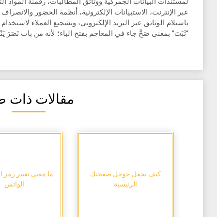
لمستندات البيانات الجمركية ووثائق المطالبات، رقمنة المواد التد
عبر الإنترنت، الاستبيانات الإلكترونية، أنظمة الحضور والانصراف ال
باستلام الوثائق عبر البريد الإلكتروني، وتشجيع العملاء لاستخدام 
“ثَبَتَ” بمعنى صَحَّ جاء في المعاجم بفتح الباء؛ لأنه من باب نَصَرَ يَنْص
مقالات ذات ص
كيف تجعل جوجل صفحتك
ما معنى تغيير رمز ا
الرئيسية
الواتس