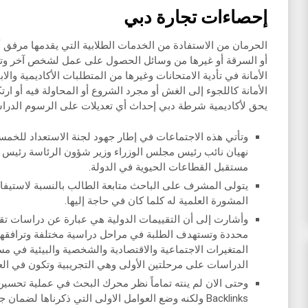
إحصاءات تجارة دبي
الحرمان من الاستفادة من الخدمات الطلابية التي يقدمها مرفق أو أ
أو السرقة أو غيرها من وسائل الحصول على عمل لشخص آخر وتق
الأمانة في تأدية الامتحانات وغيرها من المتطلبات الأكاديمية وا
الأمانة كاللجوء إلى الغش أو مجرد الشروع أو المحاولة فيه أو ار
يحق لأكاديمية شرطة دبي إحداث أي تعديلات على الرسوم الدراسية
وتأتي هذه الاجتماعات في إطار جهود لجنة الاستعداد للخمس
نهيان نائب رئيس مجلس الوزراء وزير شؤون الرئاسة رئيس 
مستقبل القطاعات الحيوية في الدولة.
يتولى المشرف على الباحث متابعة الطالب بالنسبة لاستيفاء ه
المشورة العلمية له كلما كان في حاجة إليها.
وأشارت إلى أن التقييمات الدولية هي عبارة عن دراسات تق
محددة وتستهدف الطلبة في مراحل دراسية مختلفة وترافقها
المتغيرات الاجتماعية والاقتصادية والشخصية والبيئية في م
الدراسات على مرحلتين الأولى وهي التجريبية وتكون في الع
وحتى الان لم ينته تماماً نظر محرك البحث في عملية تحسي
Backlinks ولكنه وضع العوامل الاولى التي ذكرناها لضمان جودة الموضوع الذي يتصدر البحث إيضاً.