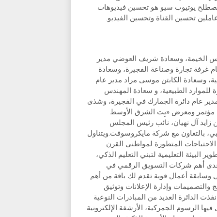
. مصطلح يوتيوب سيو هو تحسين فيديوهات
ملين تحسين القناة وتحسين الفيديو.
برأس الخيمة، وسعادة شريف العوضي مدير
م غرفة تجارة وصناعة الفجيرة، وسعادة
ية، وسعادة الكابتن موسى مراد مدير عام
 للموارد الطبيعية، و سعادة المهندس
دير عام دائرة الجمارك في الفجيرة، وشذى
ت مؤتمر ومعرض «بِت الشرق الأوسط
 زايد آل نهيان، نائب رئيس المجلس
ظبي، بالتعاون مع شركة مايكروسوفت.ويتناول
ية الاحتياجات المتطورة لمواطني القرن
ر البيئة التعليمية لتبني التعليم الذكي،
ي إحدى أهم شركات التسويق الرقمي في
وسابقة أعمال قوية تقدم لك باقة من أهم
 والتصميمات وإدارة الإعلانات وتوثيق
. ولتحقيق هذه النتيجة نفذت الدائرة العديد من المبادرات النوعية
فيها الرسوم الجمركية، الأرشفة الإلكترونية