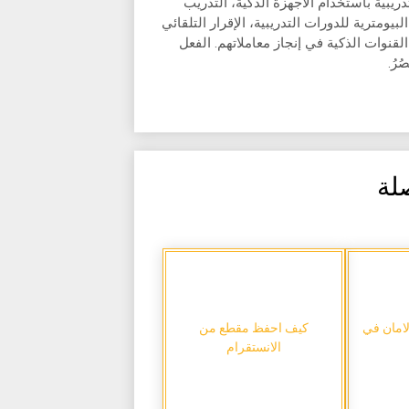
ريبية باستخدام الأجهزة الذكية، التدريب
بيومترية للدورات التدريبية، الإقرار التلقائي
القنوات الذكية في إنجاز معاملاتهم. الفعل
ُرُ.
لة
لامان في
كيف احفظ مقطع من
الانستقرام