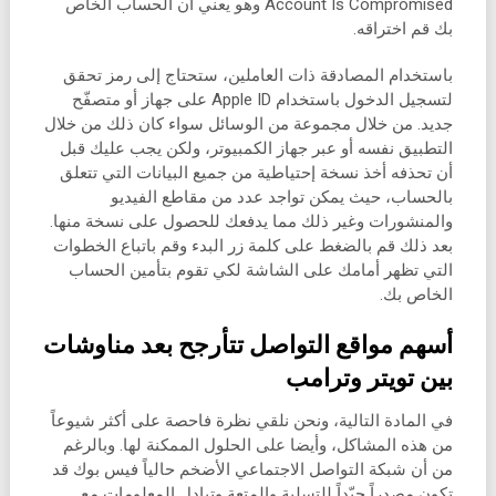
Account Is Compromised وهو يعني أن الحساب الخاص
بك قم اختراقه.
باستخدام المصادقة ذات العاملين، ستحتاج إلى رمز تحقق
لتسجيل الدخول باستخدام Apple ID على جهاز أو متصفّح
جديد. من خلال مجموعة من الوسائل سواء كان ذلك من خلال
التطبيق نفسه أو عبر جهاز الكمبيوتر، ولكن يجب عليك قبل
أن تحذفه أخذ نسخة إحتياطية من جميع البيانات التي تتعلق
بالحساب، حيث يمكن تواجد عدد من مقاطع الفيديو
والمنشورات وغير ذلك مما يدفعك للحصول على نسخة منها.
بعد ذلك قم بالضغط على كلمة زر البدء وقم باتباع الخطوات
التي تظهر أمامك على الشاشة لكي تقوم بتأمين الحساب
الخاص بك.
أسهم مواقع التواصل تتأرجح بعد مناوشات
بين تويتر وترامب
في المادة التالية، ونحن نلقي نظرة فاحصة على أكثر شيوعاً
من هذه المشاكل، وأيضا على الحلول الممكنة لها. وبالرغم
من أن شبكة التواصل الاجتماعي الأضخم حالياً فيس بوك قد
تكون مصدراً جيّداً للتسلية والمتعة وتبادل المعلومات مع