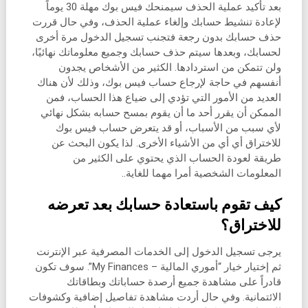
بعد تأكيد عملية الحذف سيمنحك فيس بوك مهلة 30 يوماً
لإعادة تنشيط حسابك وإلغاء عملية الحذف، وفي حال قررت
حذف حسابك بدون رجعة فتجنب تسجيل الدخول مرة أخرى
لحسابك، وبعدها سيتم حذف حسابك وجميع معلوماتك نهائيًا،
ولن تتمكن من استردادها. الكثير من الأشخاص يجدون
أنفسهم في حاجة لإرجاع حساب فيس بوك، وذلك لأن هناك
العديد من الأمور التي تؤدي إلى ضياع هذا الحساب، فمن
الممكن أن يقرر أحد ما أن يقوم بمسح حسابه بشكل نهائي
لأي سبب من الأسباب، أو قد يتعرض حساب فيس بوك
للاختراق أي أي من الأشياء الأخرى. لذا يكون البحث عن
طريقة لعودة الحساب الذي يحتوي على الكثير من
المعلومات الشخصية أمرا مهما للغاية..
كيف تقوم باستعادة حسابك بعد تعرضه
للاختراق؟
يرجى تسجيل الدخول إلى الخدمات المصرفية عبر الإنترنت
ثم إختيار خيار “أموري المالية – My Finances”. سوف تكون
قادراً على مشاهدة جميع أرصدة حساباتك وبطاقاتك
الائتمانية. وفي حال أردت مشاهدة تفاصيل إضافية وكشوفات