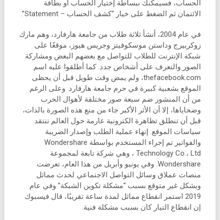
الحساب، فسيمكنك ببساطة إختيار الحساب أو بطاقة
الائتمان ثم الضغط على خيار “كشف الحساب – Statement”.
في عام 2004، أنشأ ثلاثة طلاب من جامعة هارفارد، وهم مارك
زوكربيرج وداستن موسكوفيتز وجريس هيوز، موقعًا على
شبكة الإنترنت للطلاب للتواصل مع بعضهم البعض ومشاركة
الصور والتعرف على أشخاص جدد. كما أطلقوا عليه اسم
thefacebook.com، ولم يمض وقت طويل قبل أن يحظى
الموقع بشعبية كبيرة في حرم جامعة هارفارد. وعلى الرغم
من أن المنشور ضم سبعة صور مختلفة لأهوال الحرب
وضحاياها، إلا أن الأثر الأكبر جاء من منع هذه الصورة بالذات،
قبل أن تنطلق تظاهرة الكترونية عارمة حول العالم تنتقد
سياسات الموقع. إنهاء عملية الطلب وإصدار الضريبة
والفواتير تم إجراء المستخدم بواسطة Wondershare
Technology Co.، Ltd ، وهي شركة تابعة لمجموعة
Wondershare. وفي يونيو وأبريل من هذا العام، تعرضت
منصات عملاق وسائل التواصل الاجتماعي لحدث مماثل
وبشكل غير متوقع بسبب “مشكلة تكوين الشبكة” وفي عام
2019 استمر انقطاع مماثل لمدة ساعة تقريبًا، قال فيسبوك
إن انقطاع التيار كان بسبب مشكلة فنية.