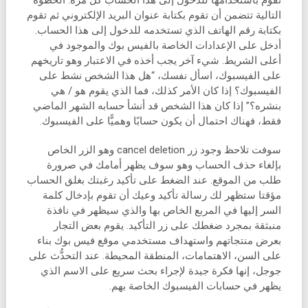
التالية تتضمن أن تقوم بكتابة عنوان البريد الإلكتروني ثم تقوم
بكتابة رقم الهاتف الذي تستخدمه للدخول إلى هذا الحساب.
أدخل على الإعدادات الخاصة بالفيس بوك والموجود في
أعلى الشريط. شيء آخر يجب أخذه في الاعتبار وهو تاريخهم
على الفيسبوك، اسأل نفسك، “هل هذا الشخص نشط على
الفيسبوك؟ إذا كان الأمر كذلك، فما الذي يقوم هو / هي
بنشره؟” إذا كان هذا الشخص قد أنشأ حسابه الشهر الماضي
فقط، فهناك احتمال أن يكون حسابًا وهميًّا على الفيسبوك.
سوفت تلاحظ وجود زر cancel deletion وهو الزر الخاص
بإلغاء حذف الحساب وهو سوف يظهر أمامك في صرورة
طلب من الموقع. عند الضغط على تأكيد رغبتك بغلق الحساب
مؤقتا ستظهر لك رسالة تأكيد وعيك أن تقوم بإدخال كلمة
السر إليها في المربع الخاص بها والذي سيظهر في نافذة
منبثقة بمجرد ضغطك على زر التأكيد. يقوم بعض التجار
بعرض منتجاتهم واستهداف مستخدمي موقع فيس بوك بناء
على السن، الاهتمامات، المنطقة المحيطة. عند التحدُّث على
جوجل، إنها فكرة جيدة لإجراء بحث سريع على الاسم الذي
يظهر في حسابات الفيسبوك الخاصة بهم.