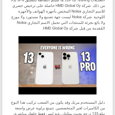
التعديلات editing، لذا حدد ما سيتم التقاطه بتنسيق JPG بدلاً
من ذلك. شركة HMD Global Oy حاصلة على ترخيص حصري
للاسم التجاري Nokia المختص بأجهزة الهواتف والأجهزة
اللوحية. شركة Nokia ليست جهة تصنيع ولا مستورد ولا موزع
ولا بائع تجزئة للمنتجات التي تحمل الاسم التجاري Nokia
المُقدمة من قِبل شركة HMD Global Oy.
دليل المستخدم مربك وقد يكون من الصعب تركيب هذا النوع
من الكاميرات لغير المتخصصين. تتمتع بزاوية عرض واسعة
تبلغ 135 درجة بحيث يمكنك رؤية ليس فقط خلفك مباشرة،