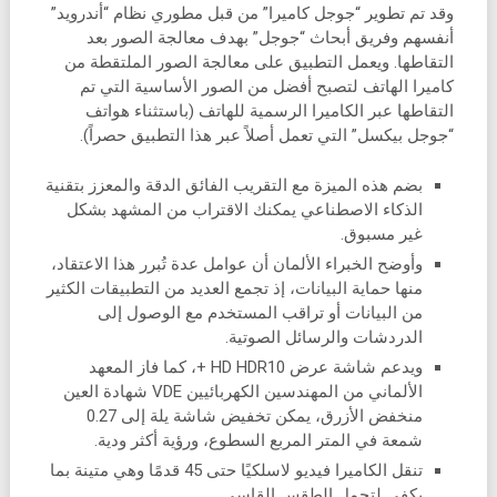
وقد تم تطوير “جوجل كاميرا” من قبل مطوري نظام “أندرويد”
أنفسهم وفريق أبحاث “جوجل” بهدف معالجة الصور بعد
التقاطها. ويعمل التطبيق على معالجة الصور الملتقطة من
كاميرا الهاتف لتصبح أفضل من الصور الأساسية التي تم
التقاطها عبر الكاميرا الرسمية للهاتف (باستثناء هواتف
“جوجل بيكسل” التي تعمل أصلاً عبر هذا التطبيق حصراً).
بضم هذه الميزة مع التقريب الفائق الدقة والمعزز بتقنية
الذكاء الاصطناعي يمكنك الاقتراب من المشهد بشكل
غير مسبوق.
وأوضح الخبراء الألمان أن عوامل عدة تُبرر هذا الاعتقاد،
منها حماية البيانات، إذ تجمع العديد من التطبيقات الكثير
من البيانات أو تراقب المستخدم مع الوصول إلى
الدردشات والرسائل الصوتية.
ويدعم شاشة عرض HD HDR10 +، كما فاز المعهد
الألماني من المهندسين الكهربائيين VDE شهادة العين
منخفض الأزرق، يمكن تخفيض شاشة يلة إلى 0.27
شمعة في المتر المربع السطوع، ورؤية أكثر ودية.
تنقل الكاميرا فيديو لاسلكيًا حتى 45 قدمًا وهي متينة بما
يكفي لتحمل الطقس القاسي.