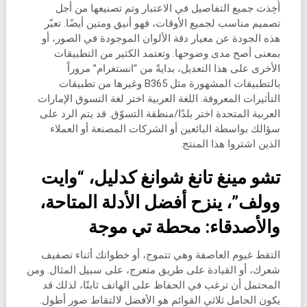
أُخِذت جميع التفاصيل في الاعتبار وتم تصنيعها من أجل
تصميم مناسب لجميع الأوقات، فهو أنيق ومتين أيضًا. تعبّر
هذه الجودة عن معيار دقة الألوان الموجودة في الصور، أو
بمعنى أصح مدى وضوحها. وتعتمد الكثير من التطبيقات
الأخرى على هذا التعديل، بدايةً من “انستغرام” مروراً
بالتطبيقات المشهورة مثل B365 وغيرها من تطبيقات
التأثيرات المعروفة. اللغة العربية اختر لغة التسوق الإمارات
العربية المتحدة اختر بلدًا/منطقة التسوّق. قد يتم الرد على
سؤالك بواسطة البائعين أو الشركات المصنعة أو العملاء
الذين اشتروا هذا المنتج.
تشو مينغ تانغ شوانغ كدليل، “وايت
وولف”، ينزح أفضل الأدلة المتاحة،
والأصدقاء: محطة تي موجة
التقط غيوم العاصفة وهي تتموج، أو خطواتك أثناء تصفيف
شعرك، أو القيادة على طريق متعرج، على سبيل المثال. ومن
المحتمل أن ترغب في الحفاظ على الهاتف ثابتًا، لذلك قد
يكون الحامل ثلاثي القوائم هو الأفضل لالتقاط صور أطول.