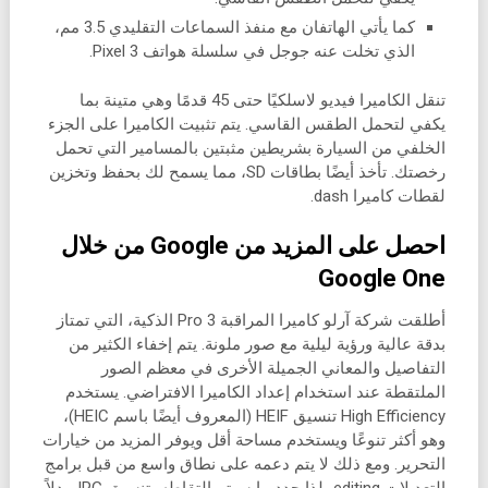
كما يأتي الهاتفان مع منفذ السماعات التقليدي 3.5 مم،
الذي تخلت عنه جوجل في سلسلة هواتف Pixel 3.
تنقل الكاميرا فيديو لاسلكيًا حتى 45 قدمًا وهي متينة بما
يكفي لتحمل الطقس القاسي. يتم تثبيت الكاميرا على الجزء
الخلفي من السيارة بشريطين مثبتين بالمسامير التي تحمل
رخصتك. تأخذ أيضًا بطاقات SD، مما يسمح لك بحفظ وتخزين
لقطات كاميرا dash.
احصل على المزيد من Google من خلال
Google One
أطلقت شركة آرلو كاميرا المراقبة Pro 3 الذكية، التي تمتاز
بدقة عالية ورؤية ليلية مع صور ملونة. يتم إخفاء الكثير من
التفاصيل والمعاني الجميلة الأخرى في معظم الصور
الملتقطة عند استخدام إعداد الكاميرا الافتراضي. يستخدم
High Efficiency تنسيق HEIF (المعروف أيضًا باسم HEIC)،
وهو أكثر تنوعًا ويستخدم مساحة أقل ويوفر المزيد من خيارات
التحرير. ومع ذلك لا يتم دعمه على نطاق واسع من قبل برامج