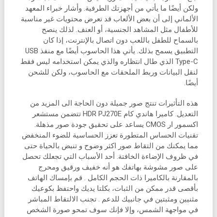
ولكن أيضًا ما يأتي من أجهزتك الطرفية. وأشار خبراء المعهد
الألماني إلى أن بعض الألعاب قد تعرض محتويات غير مناسبة
للأطفال مثل المشاهد الجنسية، أو العنف. لذلك ينصح
بالسماح للطفل باللعب دون اتصال بالإنترنت، إذا كان
التطبيق يسمح بذلك. يأتي هذا الحاسوب أيضًا مع منفذ USB
Type-C الذي طال انتظاره والذي يمكن استخدامه ليس فقط
لنقل البيانات وربط الملحقات مع الحاسوب، ولكن للشحن
أيضًا.
هذه التأثيرات تنتج صور جميلة دون الحاجة الى المزيد من
التعديل. كاميرا هاندي كام HDR PJ270E تتضمن مستشعر
اكسمور ار CMOS يساعد على تحقيق جودة صور مذهلة.
تقنيات الحساس المتطورة تعزز الحساسية للضوء المنخفض
مما يمكنك من التقاط صور اكثر وضوح و تنبض بالحياة حتى
في ظروف الإضاءة الخافتة. أحد الأسباب التي تجعلك تحصل
على صور مشوشة بهاتفك هو أنه خفيف ورقيق ومحرج
بالمقارنة بالكاميرا ذات الحجم الكامل . قم بإمساك الهاتف
بأقصى قدر ممكن من الثبات، بكلتا يديك واحتفظ بكوعيك
مثنيين ومثبتين في جانبيك للدعم . تجنب الالتقاط المباشر
في مواجهة الشمس، وإلا فإنك سوف تمحو صورة الشخص