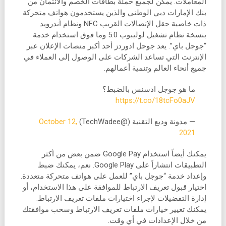
المعاملات. يمكن لجميع حملة بطاقات الخصم والائتمان من
بنك الإمارات دبي الوطني والذين يستخدمون هواتف متحركة
ذات خاصية حقل الإتصالات القريب NFC ونظام أندرويد
بنسخة نظام تشغيل لوليبوب 5.0 وما فوق استخدام خدمة
“جوجل باي”. يعد جوجل ادوردز أحد أكبر منصات الإعلان عبر
الإنترنت التي تساعد الشركات على الوصول إلى العملاء في
جميع أنحاء العالم وتنمية أعمالهم.
ما هو جوجل ادسنس بالضبط؟
https://t.co/18tcFo0aJV
— مدونة وديع التقنية (@TechWadee)
October 12,
2021
يمكنك أيضاً استخدام Google Pay ضمن بعض من أكثر
التطبيقات انتشاراً على Google Play. نعم، يمكنك ضبط
وإعداد خدمة “جوجل باي” للعمل على هواتف متحركة متعددة.
اختيار قبول تعريف الارتباط للموافقة على هذا الاستخدام، أو
إدارة التفضيلات لإجراء اختيارات ملفات تعريف الارتباط.
يمكنك تغيير خيارات ملفات تعريف الارتباط وسحب موافقتك
من خلال الإعدادات في أي وقت.