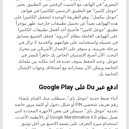
البصري” في الهاتف مع التثبيت الرقمي من التطبيق. يعتبر
“جوجل كاميرا” هو التطبيق الرسمي للكاميرا في هواتف
“جوجل بيكسل”، وهو الطريقة الوحيدة لتشغيل الكاميرا على
هذه الهواتف بعيداً عن تحميل تطبيقات خارجية. ظهر مؤخراً
تطبيق “جوجل كاميرا” فأصبح أحد أفضل تطبيقات الكاميرا
على الهواتف العاملة بنظام “أندرويد” فجعل الجميع يتسابق
في تحميله واستخدامه على هواتفهم. والخدمة لا تزال في
مرحلة تجريبية، و متوفر على الإصدار الأمريكي من محرك
البحث. الآن أصبح الإستبيان الخاص بك جاهزاً للنشر في
جوجل، وعند الحفظ سوف تجده قد أخذ مكانه بين ملفاتك
الخاصة ويمكن الآن مشاركته مع أصدقائك وجهات الإتصال
الخاصة بك.
ادفع عبر Du على Google Play
أثناء ضبط خدمة “جوجل باي”، سيطلب منك القيام بإنشاء
رقم تعريف شخصي PIN أو شكل دخول أو كلمة مرور خاصة
بخدمة “جوجل باي”. سيمكن في بعض الأجهزة المحددة التي
تعمل بنظام Google Marshmallow 6.0 أو بالأنظمة الأحدث،
استخدام ميزة التعرف على بصمة الاصبع من أجل توثيق