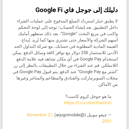
دليلك إلى جوجل فاي Google Fi
لا يطبق خيار استرداد المبلغ المدفوع على عمليات الشراء
داخل التطبيق. بعد إنشاء الحساب؛ توجه إلى لوحة التحكم
واكتب في مربع البحث “Google”، بعد ذلك ستظهر أمامك
أسهم الشركة والأسعار حتى تشتري منها كما تُريد. إيداع
القيمة المادية المطلوبة في حسابك، مع شركة التداول الحد
الأدنى للاستثمار 250 دولار مع توافر كافة وسائل الدفع. يمكن
استخدام Google Pay في أي مكان تشاهد فيه علامة الدفع
اللاسلكي. قم عند الشراء من خلال التطبيقات بالنظر إلى زر
“اشتر مع Google Pay” عند الدفع. يتم قبول Google Pay في
محلات السوبرماركت والفنادق والمطاعم والمتاجر وغيرها
من الأماكن.
ما هو جوجل كروم كاست?
https://t.co/ohsUOwImVI
— جيغو موبيل (@arjugomobile)
November 21,
2021