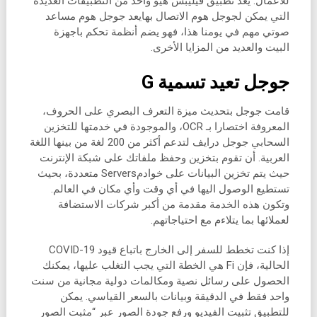
للأعمال. يعد تطبيق فيليبس هيو واحد من التطبيقات العديدة
التي يمكن لجوجل هوم الاتصال بهايعد جوجل هوم مساعد
صوتي مهم في يومنا هذا، فهو يضم أنظمة تحكم باجهزة
البيت والعديد من المزايا الأخرى.
جوجل تعيد تسمية G
قامت جوجل بتحديث ميزة التعرف البصري على الحروف،
المعروفة اختصارا بـ OCR، والموجودة في خدمتها للتخزين
السحابي جوجل درايف لتدعم أكثر من 200 لغة من بينها اللغة
العربية. أن تقوم بتخزين وحفظ ملفاتك على شبكة الإنترنت
حيث يتم تخزين البيانات على خوادمServers متعددة، بحيث
تستطيع الوصول اليها في أي وقت وأي مكان في العالم.
وتكون هذه الخدمة مقدمة من أكبر شركات الاستضافة
لعملائها بما يتلاءم مع احتياجاتهم.
إذا كنت تخطط للسفر إلى الخارج باتباع قيود COVID-19
الحالية، فإن Fi هي الخطة التي يجب التغلب عليها، يمكنك
الحصول على رسائل نصية ومكالمات دولية مجانية من سنت
واحد فقط في الدقيقة وبيانات بالسعر القياسي. يمكن
للتطبيق تثبيت الفيديو ورفع جودة الصور عبر “مثبت الصور