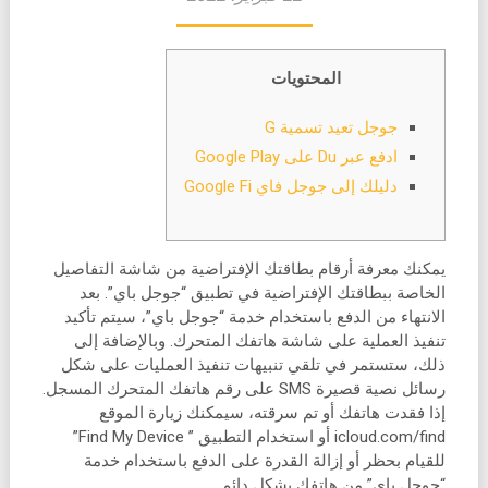
المحتويات
جوجل تعيد تسمية G
ادفع عبر Du على Google Play
دليلك إلى جوجل فاي Google Fi
يمكنك معرفة أرقام بطاقتك الإفتراضية من شاشة التفاصيل
الخاصة ببطاقتك الإفتراضية في تطبيق “جوجل باي”. بعد
الانتهاء من الدفع باستخدام خدمة “جوجل باي”، سيتم تأكيد
تنفيذ العملية على شاشة هاتفك المتحرك. وبالإضافة إلى
ذلك، ستستمر في تلقي تنبيهات تنفيذ العمليات على شكل
رسائل نصية قصيرة SMS على رقم هاتفك المتحرك المسجل.
إذا فقدت هاتفك أو تم سرقته، سيمكنك زيارة الموقع
icloud.com/find أو استخدام التطبيق ” Find My Device”
للقيام بحظر أو إزالة القدرة على الدفع باستخدام خدمة
“جوجل باي” من هاتفك بشكل دائم.