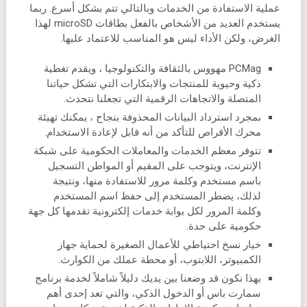
عملية الاستفادة من الخدمات وبالتالي تتم بشكل أسرع. ربما
يستخدم العديد من الأشخاص بالفعل بطاقات microSD لهذا
الغرض، ولكن الأداء ليس هو المناسب للاعتماد عليها.
PCMag مهووس بالثقافة والتكنولوجيا ، ويقدم تغطية
ذكية وحيوية للمنتجات والابتكارات التي تشكل حياتنا
المتصلة والاتجاهات الرقمية التي تجعلنا نتحدث.
بمجرد استرداد البيانات المحذوفة بنجاح ، يمكنك تهيئة
محرك الأقراص للتأكد من أنه قابل لإعادة الاستخدام.
تتوفر معظم الخدمات والمعاملات الحكومية على شبكة
الإنترنت، ويتوجب على المقيم أو المواطن التسجيل
باسم مستخدم وكلمة مرور للاستفادة منها، ونتيجة
لذلك، يضطر المستخدم إلى حفظ اسم المستخدم
وكلمة المرور لكل بوابة خدمات إلكترونية تقدمها كل جهة
حكومية على حدة.
خيار نسخ احتياطي للأعمال الصغيرة لحماية جهاز
الكمبيوتر، اللابتوب، أو محطة عملك من الكوارث.
بهذا نكون قد وضعنا بين يديك دليلاً شاملاً لخدمة برنامج
سمارت باس أو الدخول الذكي، والتي تعد إحدى أهم