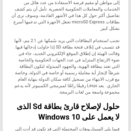
إلى مواطن أو مقيم فرصة الاستفادة من عدد هائل من
الخدمات والمعاملات الحكومية الحصرية. نأمل أن يتم كشف
تفاصيل أكثر حول كل هذا في الأشهر القادمة، وسوف نرى أن
بطاقات microSD Express تجعل الأجهزة التي تدعمها أسرع
بشكل كبير.
تجنب استخدام البطاقات التي يزيد سُمكها عن 2.1 مم، لأنها
قد تتسبب في إتلاف فتحة بطاقة SD إذا حاولت إدخالها فيها.
وقالت الهيئة إن إطلاق الموقع الإلكتروني الجديد، جاء في
ضوء الارتفاع المتزايد في عدد الجهات الحكومية والخاصة
التي تعتد ببطاقة الهوية، والجهود المبذولة لتكون البطاقة
شرطاً لإنجاز أية معاملة رسمية أو خاصة في الدولة، وخاصة
مع قرب الانتهاء من تسجيل كافة سكان الدولة بنهاية العام
الجاري . يعد Linux رفيقًا رائعًا لمبرمجي الكمبيوتر لأنه يدعم
مجموعة واسعة من لغات البرمجة.
حلول لإصلاح قارئ بطاقة Sd الذى
لا يعمل على Windows 10
فيما يلي السيناريوهات المحتملة التى قد تكون قد أدت إلى