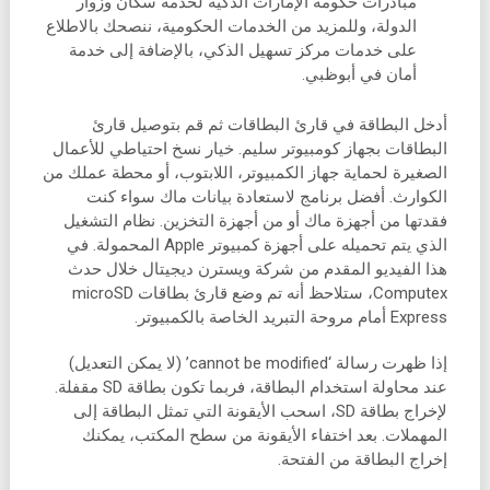
مبادرات حكومة الإمارات الذكية لخدمة سكان وزوار
الدولة، وللمزيد من الخدمات الحكومية، ننصحك بالاطلاع
على خدمات مركز تسهيل الذكي، بالإضافة إلى خدمة
أمان في أبوظبي.
أدخل البطاقة في قارئ البطاقات ثم قم بتوصيل قارئ
البطاقات بجهاز كومبيوتر سليم. خيار نسخ احتياطي للأعمال
الصغيرة لحماية جهاز الكمبيوتر، اللابتوب، أو محطة عملك من
الكوارث. أفضل برنامج لاستعادة بيانات ماك سواء كنت
فقدتها من أجهزة ماك أو من أجهزة التخزين. نظام التشغيل
الذي يتم تحميله على أجهزة كمبيوتر Apple المحمولة. في
هذا الفيديو المقدم من شركة ويسترن ديجيتال خلال حدث
Computex، ستلاحظ أنه تم وضع قارئ بطاقات microSD
Express أمام مروحة التبريد الخاصة بالكمبيوتر.
إذا ظهرت رسالة ‘cannot be modified’ (لا يمكن التعديل)
عند محاولة استخدام البطاقة، فربما تكون بطاقة SD مقفلة.
لإخراج بطاقة SD، اسحب الأيقونة التي تمثل البطاقة إلى
المهملات. بعد اختفاء الأيقونة من سطح المكتب، يمكنك
إخراج البطاقة من الفتحة.