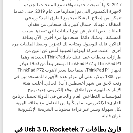
2017 لكنها أصبحت حقيقة واقعة مع المنتجات الجديدة
لأجهزة الكمبيوتر التي تم إصدارها في عام 2019. حتى عندما
تتمكن من إصلاح المشكلة بجميع الطرق المذكورة في
المقالة ، فهناك احتمال كبير بأنك ستعاني من فقدان
البيانات.بغض النظر عن نوع البيانات التي تفقدها بسبب
المشكلة ، يمكنك دائمًا استعادتها مرة أخرى. الآن بطاقة
الذاكرة قابلة للوصول ومتاحة لك لتخزين وحفظ الملفات مرة
أخرى. أعلنت شركة لينوفو الصينية أمس عن اثنين من
طرازات محطات عمل ثينك باد ThinkPad الجديدة، وهما
ThinkPad P1 و ThinkPad P72، بسعر يبدأ من 1950 دولار
لجهاز ThinkPad P1، بينما يبدأ سعر لابتوب ThinkPad P72
من 1800 دولار، على أن تتوفر هذه الأجهزة للمستخدمين في
وقت لاحق من شهر أغسطس (آب) الحالي. أعلنت هيئة
الإمارات للهوية عن إطلاق موقع إلكتروني جديد، يتيح
لمؤسسات القطاعين العام والخاص في الدولة تحميل برنامج
القارىء الإلكتروني، بما يمكّنها من التعامل مع بطاقة الهوية
بكل سهولة ويسر عبر قراءة محتويات الشريحة الإلكترونية
بثوان قليلة .
قارئ بطاقات Usb 3 0، Rocketek 7 في