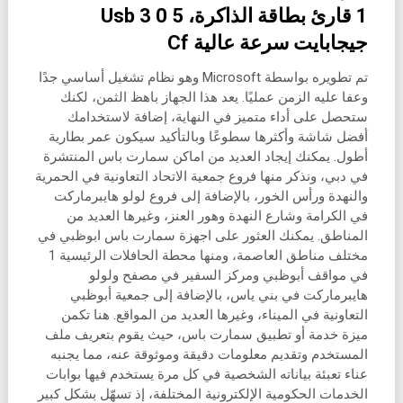
1 قارئ بطاقة الذاكرة، Usb 3 0 5
جيجابايت سرعة عالية Cf
تم تطويره بواسطة Microsoft وهو نظام تشغيل أساسي جدًا
وعفا عليه الزمن عمليًا. يعد هذا الجهاز باهظ الثمن، لكنك
ستحصل على أداء متميز في النهاية، إضافة لاستخدامك
أفضل شاشة وأكثرها سطوعًا وبالتأكيد سيكون عمر بطارية
أطول. يمكنك إيجاد العديد من اماكن سمارت باس المنتشرة
في دبي، ونذكر منها فروع جمعية الاتحاد التعاونية في الحمرية
والنهدة ورأس الخور، بالإضافة إلى فروع لولو هايبرماركت
في الكرامة وشارع النهدة وهور العنز، وغيرها العديد من
المناطق. يمكنك العثور على اجهزة سمارت باس ابوظبي في
مختلف مناطق العاصمة، ومنها محطة الحافلات الرئيسية 1
في مواقف أبوظبي ومركز السفير في مصفح ولولو
هايبرماركت في بني ياس، بالإضافة إلى جمعية أبوظبي
التعاونية في الميناء، وغيرها العديد من المواقع. هنا تكمن
ميزة خدمة أو تطبيق سمارت باس، حيث يقوم بتعريف ملف
المستخدم وتقديم معلومات دقيقة وموثوقة عنه، مما يجنبه
عناء تعبئة بياناته الشخصية في كل مرة يستخدم فيها بوابات
الخدمات الحكومية الإلكترونية المختلفة، إذ تسهّل بشكل كبير