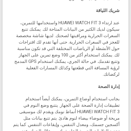
شريك اللياقة
عند ارتداء HUAWEI WATCH FIT 3 واستخدامها للتمرين،
سيكون لديك الكثير من البيانات المتاحة لك. يمكنك تتبع
السعرات الحرارية ومراقبتها لصحتك. لديها شاشة مخصصة
للعجز في السعرات الحرارية. حتى أنها تقدم لك اقتراحات
حول الأنشطة أو الرياضات المختلفة التي قد تكون مناسبة
لك. يمكنك استخدام أكثر من 100 وضع تمرين على الجهاز
وتتبع تقدمك. في حالة الجري، يمكنك استخدام GPS المدمج
لرؤية المسافة التي قطعتها وكذلك المسارات الفعلية
لركضاتك.
إدارة الصحة
بجانب استخدام أوضاع التمرين، يمكنك أيضاً استخدام
تطبيقات إدارة الصحة على الجهاز. يتتبع وضع النوم في
HUAWEI WATCH FIT 3 أنماط نومك ويقدم لك موسيقى
مريحة أو ضوضاء بيضاء لنوم هادئ. يتم تتبع بيانات مثل
أكسجين جسمك، ومعدل التنفس، وإيقاعات التنفس. كما يتم
تحديد العلامات الحيوية الخاصة بك من خلال الجهاز. عند